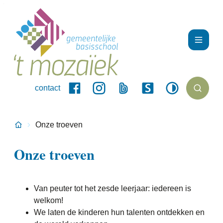
Naar inhoud
GBS 't Mozaïek
Menu
contact
Hoog contrast
Zoek to
Facebook
Instagram
Bingel
Smartschool
Startpagina
Onze troeven
Onze troeven
Van peuter tot het zesde leerjaar: iedereen is
welkom!
We laten de kinderen hun talenten ontdekken en