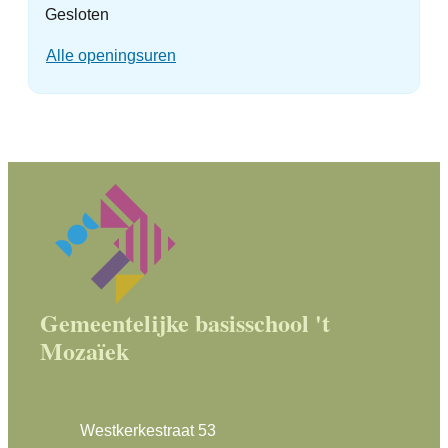
Gesloten
Gemeentelijke basisschool 't Mozaïek
Alle openingsuren
Contact & openingsuren
Gemeentelijke basisschool 't
Mozaïek
Adres
Westkerkestraat 53