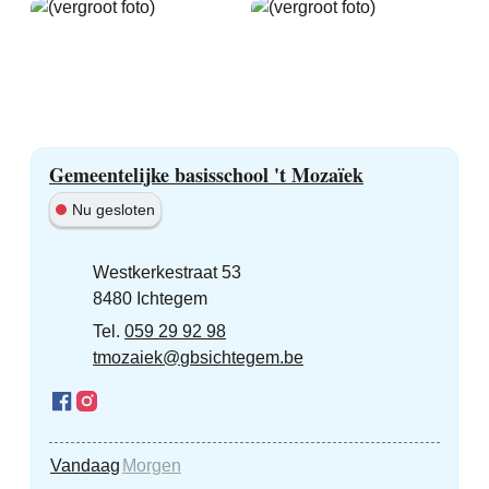
Contact
Gemeentelijke basisschool 't Mozaïek
Nu gesloten
Adres
Westkerkestraat 53
,
8480
Ichtegem
059 29 92 98
E-mail
tmozaiek
@
gbsichtegem.be
Facebook
Instagram
Gemeentelijke basisschool 't Mozaïek
Gemeentelijke basisschool 't Mozaïek
Vandaag
Morgen